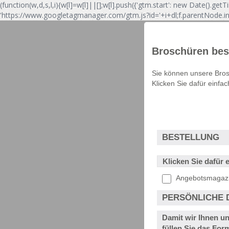
(function(w,d,s,l,i){w[l]=w[l]||[];w[l].push({'gtm.start': new Date().ge
'https://www.googletagmanager.com/gtm.js?id='+i+dl;f.parentNode.ins
Broschüren bes
Sie können unsere Bros
Klicken Sie dafür einf
BESTELLUNG
Klicken Sie dafür
Angebotsmagazin
PERSÖNLICHE 
Damit wir Ihnen u
füllen Sie das For