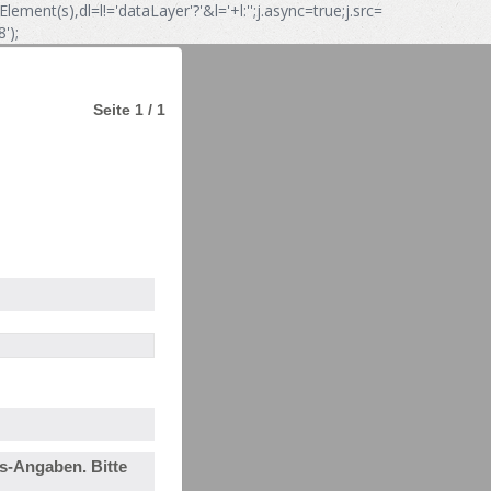
ement(s),dl=l!='dataLayer'?'&l='+l:'';j.async=true;j.src=
');
Seite 1 / 1
s-Angaben. Bitte