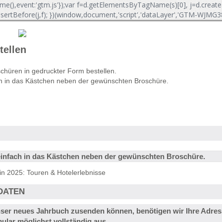
tTime(),event:'gtm.js'});var f=d.getElementsByTagName(s)[0], j=d.createEl
ertBefore(j,f); })(window,document,'script','dataLayer','GTM-WJMG38
tellen
chüren in gedruckter Form bestellen.
ach in das Kästchen neben der gewünschten Broschüre.
 einfach in das Kästchen neben der gewünschten Broschüre.
 2025: Touren & Hotelerlebnisse
DATEN
nser neues Jahrbuch zusenden können, benötigen wir Ihre Adres
mular möglichst vollständig aus.